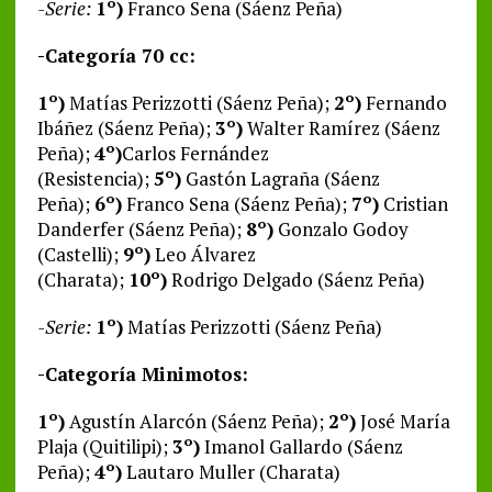
-Serie:
1º)
Franco Sena (Sáenz Peña)
-Categoría 70 cc:
1º)
Matías Perizzotti (Sáenz Peña);
2º)
Fernando
Ibáñez (Sáenz Peña);
3º)
Walter Ramírez (Sáenz
Peña);
4º)
Carlos Fernández
(Resistencia);
5º)
Gastón Lagraña (Sáenz
Peña);
6º)
Franco Sena (Sáenz Peña);
7º)
Cristian
Danderfer (Sáenz Peña);
8º)
Gonzalo Godoy
(Castelli);
9º)
Leo Álvarez
(Charata);
10º)
Rodrigo Delgado (Sáenz Peña)
-Serie:
1º)
Matías Perizzotti (Sáenz Peña)
-Categoría Minimotos:
1º)
Agustín Alarcón (Sáenz Peña);
2º)
José María
Plaja (Quitilipi);
3º)
Imanol Gallardo (Sáenz
Peña);
4º)
Lautaro Muller (Charata)