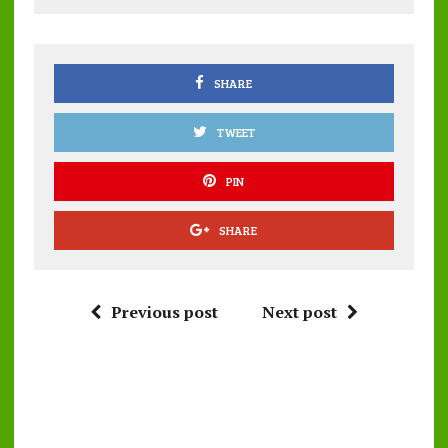
o
r
A
o
p
k
p
SHARE
TWEET
PIN
SHARE
Previous post
Next post