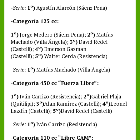
-Serie:
1º)
Agustín Alarcón (Sáenz Peña)
-Categoría 125 cc:
1º)
Jorge Medero (Sáenz Peña);
2º)
Matías
Machado (Villa Ángela);
3º)
David Redel
(Castelli);
4º)
Emerson Gazman
(Castelli);
5º)
Walter Cerda (Resistencia)
-Serie:
1º)
Matías Machado (Villa Ángela)
-Categoría 450 cc “Fuerza Libre”:
1º)
Iván Carrizo (Resistencia);
2º)
Gabriel Plaja
(Quitilipi);
3º)
Alan Ramírez (Castelli);
4º)
Leonel
Lazdín (Castelli);
5º)
David Redel (Castelli)
-Serie:
1º)
Iván Carrizo (Resistencia)
-Categoría 110 cc “Libre CAM”: