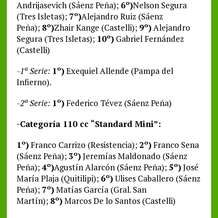
Andrijasevich (Sáenz Peña);
6º)
Nelson Segura
(Tres Isletas);
7º)
Alejandro Ruiz (Sáenz
Peña);
8º)
Zhair Kange (Castelli);
9º)
Alejandro
Segura (Tres Isletas);
10º)
Gabriel Fernández
(Castelli)
-1ª Serie:
1º)
Exequiel Allende (Pampa del
Infierno).
-2ª Serie:
1º)
Federico Tévez (Sáenz Peña)
-Categoría 110 cc “Standard Mini”:
1º)
Franco Carrizo (Resistencia);
2º)
Franco Sena
(Sáenz Peña);
3º)
Jeremías Maldonado (Sáenz
Peña);
4º)
Agustín Alarcón (Sáenz Peña);
5º)
José
María Plaja (Quitilipi);
6º)
Ulises Caballero (Sáenz
Peña);
7º)
Matías García (Gral. San
Martín);
8º)
Marcos De lo Santos (Castelli)