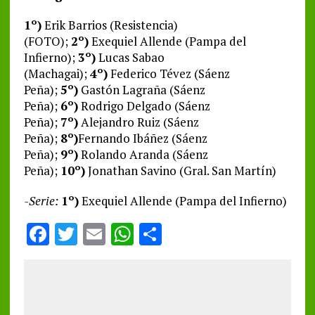
1º)
Erik Barrios (Resistencia)
(FOTO);
2º)
Exequiel Allende (Pampa del
Infierno);
3º)
Lucas Sabao
(Machagai);
4º)
Federico Tévez (Sáenz
Peña);
5º)
Gastón Lagraña (Sáenz
Peña);
6º)
Rodrigo Delgado (Sáenz
Peña);
7º)
Alejandro Ruiz (Sáenz
Peña);
8º)
Fernando Ibáñez (Sáenz
Peña);
9º)
Rolando Aranda (Sáenz
Peña);
10º)
Jonathan Savino (Gral. San Martín)
-Serie:
1º)
Exequiel Allende (Pampa del Infierno)
F
T
E
W
S
a
w
m
h
h
ce
it
ai
at
a
b
te
l
s
re