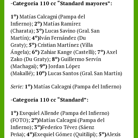
-Categoría 110 cc “Standard mayores”:
1º)
Matías Calcagni (Pampa del
Infierno);
2º)
Matías Ramírez
(Charata);
3º)
Lucas Savino (Gral. San
Martín);
4º)
Iván Fernández (Du
Graty);
5º)
Cristian Martínez (Villa
Ángela);
6º)
Zahiar Kange (Castelli);
7º)
Axel
Zako (Du Graty);
8º)
Guillermo Servín
(Machagai);
9º)
Jordan López
(Makallé);
10º)
Lucas Santos (Gral. San Martín)
Serie:
1º)
Matías Calcagni (Pampa del Infierno)
-Categoría 110 cc “Standard”:
1º)
Exequiel Allende (Pampa del Infierno)
(FOTO);
2º)
Matías Calcagni (Pampa del
Infierno);
3º)
Federico Tévez (Sáenz
Peña);
4º)
Exequiel Gómez (Quitilipi);
5º)
Alexis