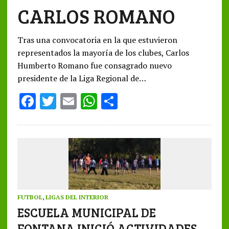
CARLOS ROMANO
Tras una convocatoria en la que estuvieron
representados la mayoría de los clubes, Carlos
Humberto Romano fue consagrado nuevo
presidente de la Liga Regional de…
F
T
E
W
S
ac
w
m
h
h
e
it
ai
at
ar
b
te
l
s
e
o
r
A
o
p
k
p
FUTBOL
,
LIGAS DEL INTERIOR
ESCUELA MUNICIPAL DE
FONTANA INICIÓ ACTIVIDADES