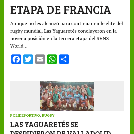
ETAPA DE FRANCIA
Aunque no les alcanzó para continuar en le elite del
rugby mundial, Las Yaguaretés concluyeron en la
novena posición en la tercera etapa del SVNS
World…
F
T
E
W
S
ac
w
m
h
h
e
it
ai
at
ar
b
te
l
s
e
o
r
A
o
p
k
p
POLIDEPORTIVO
,
RUGBY
LAS YAGUARETÉS SE
DESPIDIERON DE VALLADOLID