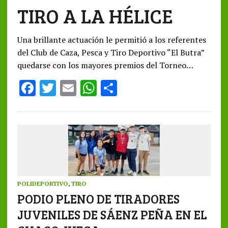
TIRO A LA HÉLICE
Una brillante actuación le permitió a los referentes
del Club de Caza, Pesca y Tiro Deportivo “El Butra”
quedarse con los mayores premios del Torneo…
F
T
E
W
S
ac
w
m
h
h
e
it
ai
at
ar
b
te
l
s
e
o
r
A
o
p
k
p
POLIDEPORTIVO
,
TIRO
PODIO PLENO DE TIRADORES
JUVENILES DE SÁENZ PEÑA EN EL