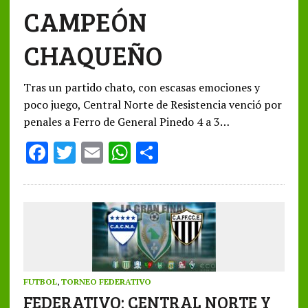
CAMPEÓN
CHAQUEÑO
Tras un partido chato, con escasas emociones y
poco juego, Central Norte de Resistencia venció por
penales a Ferro de General Pinedo 4 a 3…
F
T
E
W
S
ac
w
m
h
h
e
it
ai
at
ar
b
te
l
s
e
o
r
A
o
p
k
p
FUTBOL
,
TORNEO FEDERATIVO
FEDERATIVO: CENTRAL NORTE Y