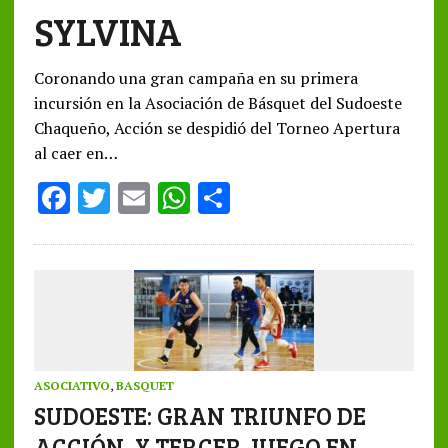
SYLVINA
Coronando una gran campaña en su primera
incursión en la Asociación de Básquet del Sudoeste
Chaqueño, Acción se despidió del Torneo Apertura
al caer en…
F
T
E
W
S
ac
w
m
h
h
e
it
ai
at
ar
b
te
l
s
e
o
r
A
o
p
k
p
ASOCIATIVO
,
BASQUET
SUDOESTE: GRAN TRIUNFO DE
ACCIÓN, Y TERCER JUEGO EN