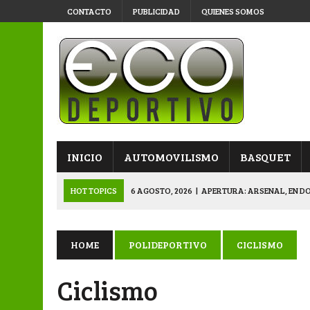
CONTACTO
PUBLICIDAD
QUIENES SOMOS
INICIO
AUTOMOVILISMO
BASQUET
HOT TOPICS
6 AGOSTO, 2026
|
APERTURA: ARSENAL, EN D
6 AGOSTO, 2026
|
SUB 20: TRIUNFO Y CLASIFICACIÓN DE LOS “
6 AGOSTO, 2026
|
PRIMERA B: SPORTIVO SE METIÓ EN SEMIFI
HOME
POLIDEPORTIVO
CICLISMO
6 AGOSTO, 2026
|
APERTURA: BELGRANO DERROTÓ A NAPENAY 
Ciclismo
7 AGOSTO, 2026
|
APERTURA “B”: CACU Y CANALLAS AVANZ