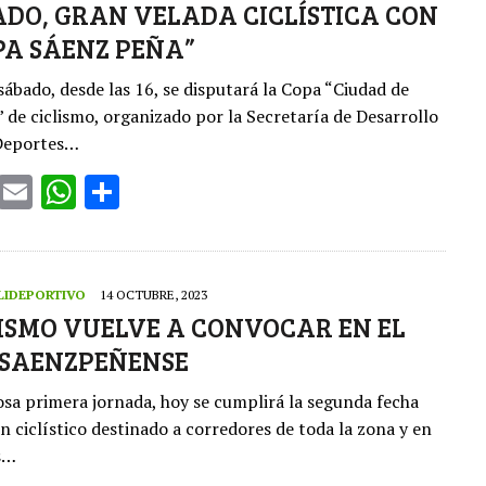
r
A
ADO, GRAN VELADA CICLÍSTICA CON
PA SÁENZ PEÑA”
p
p
sábado, desde las 16, se disputará la Copa “Ciudad de
 de ciclismo, organizado por la Secretaría de Desarrollo
Deportes…
T
E
W
S
w
m
h
h
it
ai
at
ar
te
l
s
e
LIDEPORTIVO
14 OCTUBRE, 2023
r
A
LISMO VUELVE A CONVOCAR EN EL
 SAENZPEÑENSE
p
p
tosa primera jornada, hoy se cumplirá la segunda fecha
n ciclístico destinado a corredores de toda la zona y en
as…