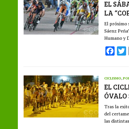
o
EL SÁB
LA “CO
o
k
El próximo 
Sáenz Peña”
Humano y 
F
ac
e
b
CICLISMO
,
PO
o
EL CIC
ÓVALO
o
k
Tras la exi
del certame
las distint