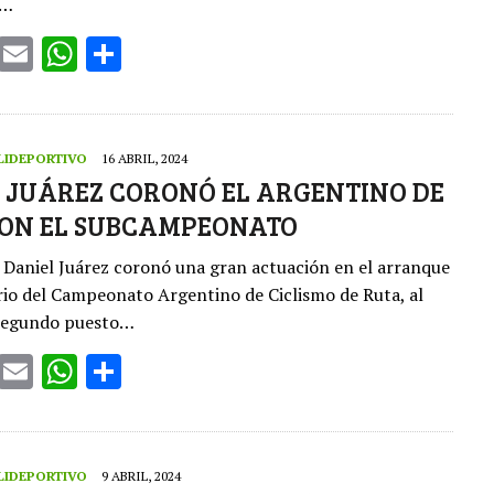
o…
T
E
W
S
w
m
h
h
it
ai
at
ar
te
l
s
e
LIDEPORTIVO
16 ABRIL, 2024
r
A
 JUÁREZ CORONÓ EL ARGENTINO DE
ON EL SUBCAMPEONATO
p
p
 Daniel Juárez coronó una gran actuación en el arranque
rio del Campeonato Argentino de Ciclismo de Ruta, al
 segundo puesto…
T
E
W
S
w
m
h
h
it
ai
at
ar
te
l
s
e
LIDEPORTIVO
9 ABRIL, 2024