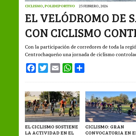
CICLISMO
,
POLIDEPORTIVO
23 FEBRERO, 2026
EL VELÓDROMO DE 
CON CICLISMO CON
Con la participación de corredores de toda la regió
Centrochaqueño una jornada de ciclismo controla
F
T
E
W
S
ac
w
m
h
h
e
it
ai
at
ar
b
te
l
s
e
o
r
A
o
p
k
p
EL CICLISMO SOSTIENE
CICLISMO: GRAN
LA ACTIVIDAD EN EL
CONVOCATORIA EN E