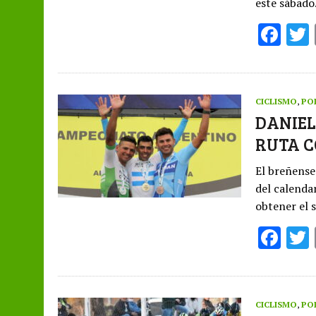
este sábad
F
ac
e
b
CICLISMO
,
PO
o
DANIEL
RUTA C
o
k
El breñense
del calenda
obtener el
F
ac
e
b
CICLISMO
,
PO