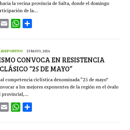
 hacia la vecina provincia de Salta, donde el domingo
ticipación de la…
T
E
W
S
w
m
h
h
it
ai
at
ar
te
l
s
e
LIDEPORTIVO
23 MAYO, 2024
r
A
LISMO CONVOCA EN RESISTENCIA
 CLÁSICO “25 DE MAYO”
p
p
nal competencia ciclística denominada “25 de mayo”
onvocar a los mejores exponentes de la región en el óvalo
l provincial,…
T
E
W
S
w
m
h
h
it
ai
at
ar