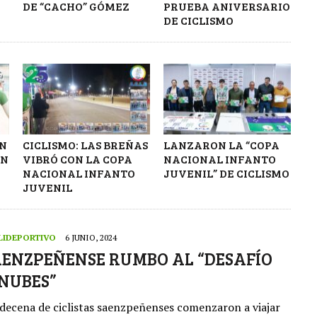
DE “CACHO” GÓMEZ
PRUEBA ANIVERSARIO
DE CICLISMO
ON
CICLISMO: LAS BREÑAS
LANZARON LA “COPA
EN
VIBRÓ CON LA COPA
NACIONAL INFANTO
NACIONAL INFANTO
JUVENIL” DE CICLISMO
JUVENIL
LIDEPORTIVO
6 JUNIO, 2024
AENZPEÑENSE RUMBO AL “DESAFÍO
 NUBES”
decena de ciclistas saenzpeñenses comenzaron a viajar