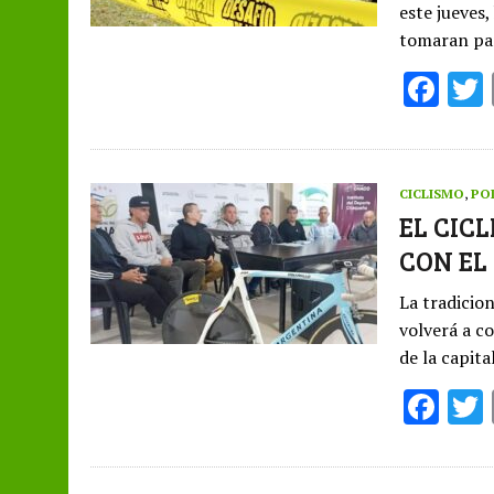
este jueves,
tomaran par
F
ac
e
b
CICLISMO
,
PO
o
EL CIC
CON EL
o
k
La tradicio
volverá a c
de la capita
F
ac
e