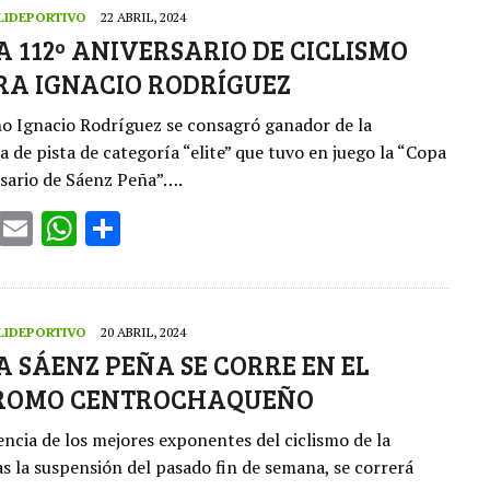
te
l
s
e
LIDEPORTIVO
22 ABRIL, 2024
r
A
A 112º ANIVERSARIO DE CICLISMO
RA IGNACIO RODRÍGUEZ
p
p
o Ignacio Rodríguez se consagró ganador de la
 de pista de categoría “elite” que tuvo en juego la “Copa
sario de Sáenz Peña”….
T
E
W
S
w
m
h
h
it
ai
at
ar
te
l
s
e
LIDEPORTIVO
20 ABRIL, 2024
r
A
A SÁENZ PEÑA SE CORRE EN EL
ROMO CENTROCHAQUEÑO
p
p
encia de los mejores exponentes del ciclismo de la
as la suspensión del pasado fin de semana, se correrá