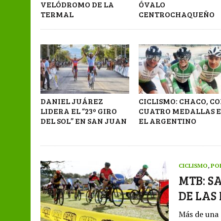
VELÓDROMO DE LA
ÓVALO
TERMAL
CENTROCHAQUEÑO
DANIEL JUÁREZ
CICLISMO: CHACO, C
LIDERA EL “23º GIRO
CUATRO MEDALLAS 
DEL SOL” EN SAN JUAN
EL ARGENTINO
CICLISMO
,
PO
MTB: S
DE LAS
Más de una 