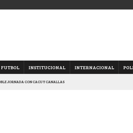
FUTBOL
INSTITUCIONAL
INTERNACIONAL
POL
OBLE JORNADA CON CACU Y CANALLAS
ALBICELESTES”
NALES TRAS GANARLE A “LA MONTE”
Y ES SEMIFINALISTA
ARON FRENTE A ARSENAL