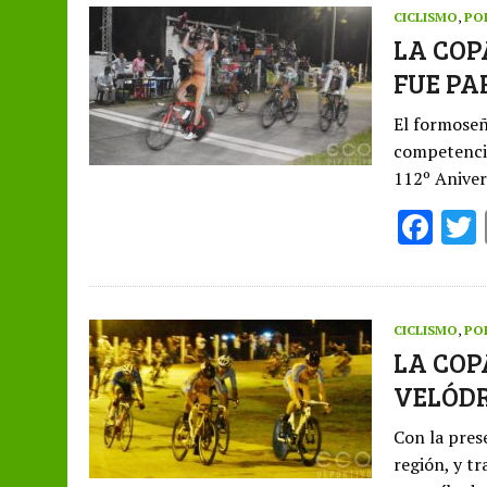
b
CICLISMO
,
PO
o
LA COP
FUE PA
o
k
El formoseñ
competencia
112º Aniver
F
ac
e
b
CICLISMO
,
PO
o
LA COP
VELÓD
o
k
Con la pres
región, y tr