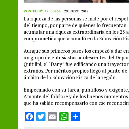
POSTED BY:
I5000464
29 ENERO, 2018
La riqueza de las personas se mide por el respe
del tiempo, por parte de quienes lo frecuentan.
acumular una riqueza extraordinaria en los 25 a
comprometida que acumuló en la Educación Fís
Aunque sus primeros pasos los empezó a dar en
un grupo de entusiastas adolescentes del Depa
Quitilipi, el “Dany” fue edificando una trayecto
extraños. Por méritos propios llegó al punto de
ámbito de la Educación Física de la región.
Empecinado con su tarea, puntilloso y exigente,
Amante del folclore y de los buenos momentos c
que ha sabido recompensarlo con ese reconocimi
F
T
E
W
S
a
w
m
h
h