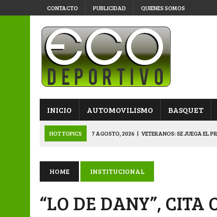
CONTACTO
PUBLICIDAD
QUIENES SOMOS
INICIO
AUTOMOVILISMO
BASQUET
HOT TOPICS
7 AGOSTO, 2026
|
VETERANOS: SE JUEGA EL P
7 AGOSTO, 2026
|
APERTURA “B”: CACU Y CANALLAS AVANZ
6 AGOSTO, 2026
|
APERTURA: ARSENAL, EN DOBLE JORNADA
HOME
INSTITUCIONAL
6 AGOSTO, 2026
|
SUB 20: TRIUNFO Y CLASIFICACIÓN DE LOS “
“LO DE DANY”, CITA 
8 AGOSTO, 2026
|
PRIMERA B: EL “GALLITO” Y EL “DECANO”, 