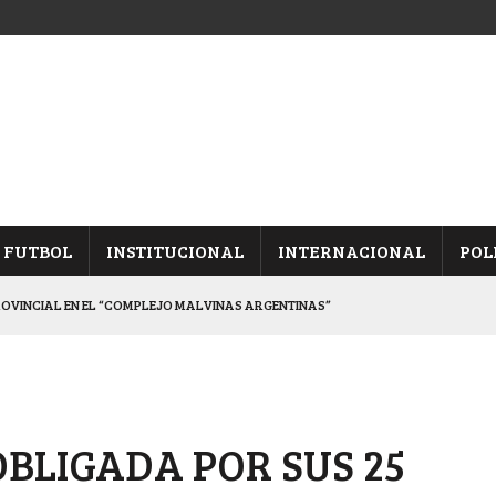
FUTBOL
INSTITUCIONAL
INTERNACIONAL
POL
ROVINCIAL EN EL “COMPLEJO MALVINAS ARGENTINAS”
ARON FRENTE A ARSENAL
 CON CACU Y CANALLAS
ALBICELESTES”
OBLIGADA POR SUS 25
DUELO SEMIFINAL EN PAMPA