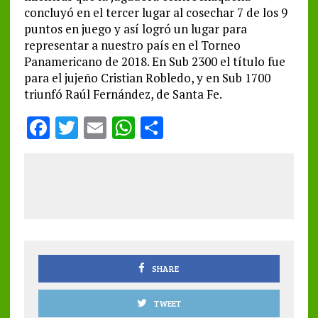
concluyó en el tercer lugar al cosechar 7 de los 9
puntos en juego y así logró un lugar para
representar a nuestro país en el Torneo
Panamericano de 2018. En Sub 2300 el título fue
para el jujeño Cristian Robledo, y en Sub 1700
triunfó Raúl Fernández, de Santa Fe.
F
T
E
W
S
a
w
m
h
h
ce
it
ai
at
a
b
te
l
s
re
o
r
A
o
p
k
p
SHARE
TWEET