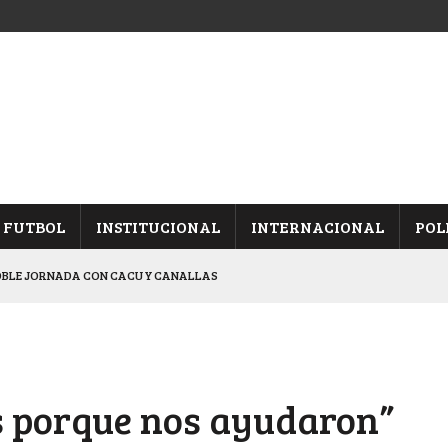
FUTBOL
INSTITUCIONAL
INTERNACIONAL
POL
OBLE JORNADA CON CACU Y CANALLAS
ALBICELESTES”
NALES TRAS GANARLE A “LA MONTE”
Y ES SEMIFINALISTA
s porque nos ayudaron”
ARON FRENTE A ARSENAL