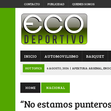
CONTACTO
PUBLICIDAD
QUIENES SOMOS
INICIO
AUTOMOVILISMO
BASQUET
HOT TOPICS
6 AGOSTO, 2026
|
APERTURA: ARSENAL, EN D
6 AGOSTO, 2026
|
SUB 20: TRIUNFO Y CLASIFICACIÓN DE LOS “
6 AGOSTO, 2026
|
PRIMERA B: SPORTIVO SE METIÓ EN SEMIFI
HOME
NACIONAL
6 AGOSTO, 2026
|
APERTURA: BELGRANO DERROTÓ A NAPENAY 
“No estamos puntero
7 AGOSTO, 2026
|
APERTURA “B”: CACU Y CANALLAS AVANZ