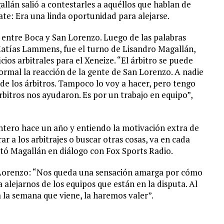
llán salió a contestarles a aquéllos que hablan de
te: Era una linda oportunidad para alejarse.
 entre Boca y San Lorenzo. Luego de las palabras
 Matías Lammens, fue el turno de Lisandro Magallán,
ios arbitrales para el Xeneize. “El árbitro se puede
ormal la reacción de la gente de San Lorenzo. A nadie
 de los árbitros. Tampoco lo voy a hacer, pero tengo
bitros nos ayudaron. Es por un trabajo en equipo”,
ntero hace un año y entiendo la motivación extra de
r a los arbitrajes o buscar otras cosas, va en cada
estó Magallán en diálogo con Fox Sports Radio.
n Lorenzo: “Nos queda una sensación amarga por cómo
 alejarnos de los equipos que están en la disputa. Al
 la semana que viene, la haremos valer”.