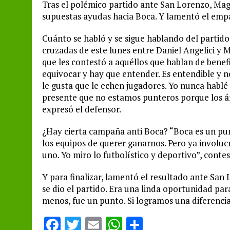
Tras el polémico partido ante San Lorenzo, Maga
supuestas ayudas hacia Boca. Y lamentó el empa
Cuánto se habló y se sigue hablando del partido
cruzadas de este lunes entre Daniel Angelici y
que les contestó a aquéllos que hablan de benefic
equivocar y hay que entender. Es entendible y n
le gusta que le echen jugadores. Yo nunca hablé
presente que no estamos punteros porque los ár
expresó el defensor.
¿Hay cierta campaña anti Boca? “Boca es un pu
los equipos de querer ganarnos. Pero ya involucra
uno. Yo miro lo futbolístico y deportivo”, cont
Y para finalizar, lamentó el resultado ante Sa
se dio el partido. Era una linda oportunidad para
menos, fue un punto. Si logramos una diferencia
F
T
E
W
S