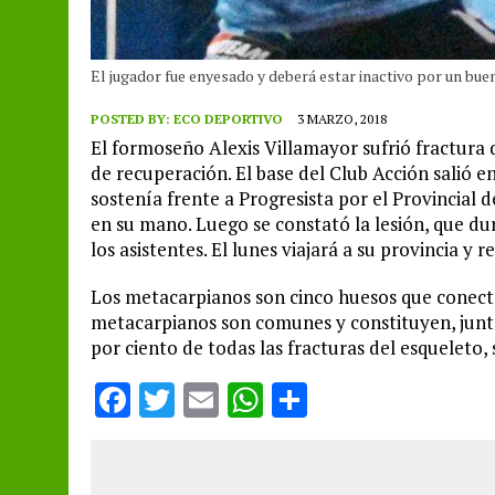
El jugador fue enyesado y deberá estar inactivo por un bu
POSTED BY:
ECO DEPORTIVO
3 MARZO, 2018
El formoseño Alexis Villamayor sufrió fractura
de recuperación. El base del Club Acción salió e
sostenía frente a Progresista por el Provincial 
en su mano. Luego se constató la lesión, que du
los asistentes. El lunes viajará a su provincia y
Los metacarpianos son cinco huesos que conecta
metacarpianos son comunes y constituyen, junto 
por ciento de todas las fracturas del esqueleto,
F
T
E
W
S
a
w
m
h
h
ce
it
ai
at
a