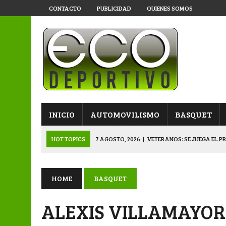
CONTACTO
PUBLICIDAD
QUIENES SOMOS
INICIO
AUTOMOVILISMO
BASQUET
HOT TOPICS
7 AGOSTO, 2026
|
VETERANOS: SE JUEGA EL P
7 AGOSTO, 2026
|
APERTURA “B”: CACU Y CANALLAS AVANZ
6 AGOSTO, 2026
|
APERTURA: ARSENAL, EN DOBLE JORNADA
HOME
BASQUET
6 AGOSTO, 2026
|
SUB 20: TRIUNFO Y CLASIFICACIÓN DE LOS “
ALEXIS VILLAMAYOR
8 AGOSTO, 2026
|
PRIMERA B: EL “GALLITO” Y EL “DECANO”, 