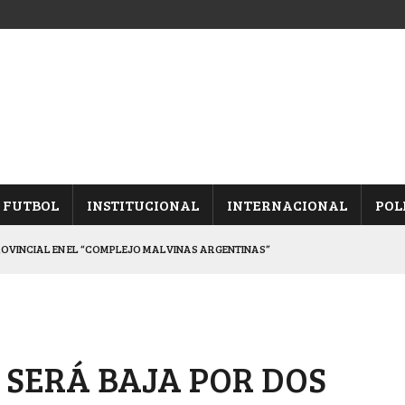
FUTBOL
INSTITUCIONAL
INTERNACIONAL
POL
ROVINCIAL EN EL “COMPLEJO MALVINAS ARGENTINAS”
ARON FRENTE A ARSENAL
 CON CACU Y CANALLAS
ALBICELESTES”
 SERÁ BAJA POR DOS
DUELO SEMIFINAL EN PAMPA