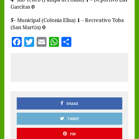
Garcitas
0
5-
Municipal (Colonia Elisa)
1
– Recreativo Toba
(San Martín)
0
F
T
E
W
S
a
w
m
h
h
ce
it
ai
at
a
b
te
l
s
re
o
r
A
o
p
k
p
SHARE
TWEET
PIN