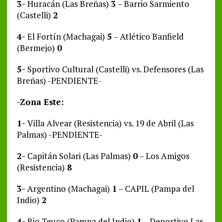
3-
Huracán (Las Breñas)
3
– Barrio Sarmiento
(Castelli)
2
4-
El Fortín (Machagai)
5
– Atlético Banfield
(Bermejo)
0
5-
Sportivo Cultural (Castelli) vs. Defensores (Las
Breñas) -PENDIENTE-
-Zona Este:
1-
Villa Alvear (Resistencia) vs. 19 de Abril (Las
Palmas) -PENDIENTE-
2-
Capitán Solari (Las Palmas)
0
– Los Amigos
(Resistencia)
8
3-
Argentino (Machagai)
1
– CAPIL (Pampa del
Indio)
2
4-
Rio Teuco (Pampa del Indio)
1
– Deportivo Las