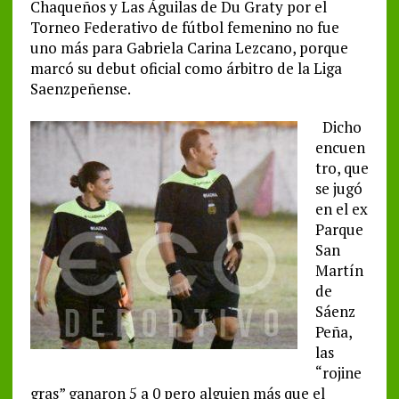
Chaqueños y Las Águilas de Du Graty por el
Torneo Federativo de fútbol femenino no fue
uno más para Gabriela Carina Lezcano, porque
marcó su debut oficial como árbitro de la Liga
Saenzpeñense.
Dicho
encuen
tro, que
se jugó
en el ex
Parque
San
Martín
de
Sáenz
Peña,
las
“rojine
gras” ganaron 5 a 0 pero alguien más que el