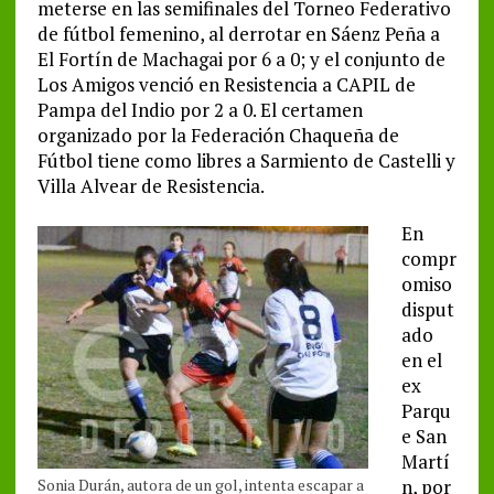
meterse en las semifinales del Torneo Federativo
de fútbol femenino, al derrotar en Sáenz Peña a
El Fortín de Machagai por 6 a 0; y el conjunto de
Los Amigos venció en Resistencia a CAPIL de
Pampa del Indio por 2 a 0. El certamen
organizado por la Federación Chaqueña de
Fútbol tiene como libres a Sarmiento de Castelli y
Villa Alvear de Resistencia.
En
compr
omiso
disput
ado
en el
ex
Parqu
e San
Martí
Sonia Durán, autora de un gol, intenta escapar a
n, por