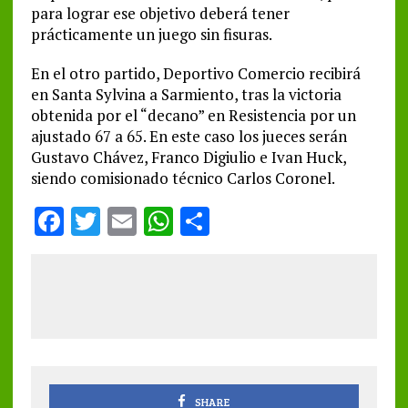
para lograr ese objetivo deberá tener
prácticamente un juego sin fisuras.
En el otro partido, Deportivo Comercio recibirá
en Santa Sylvina a Sarmiento, tras la victoria
obtenida por el “decano” en Resistencia por un
ajustado 67 a 65. En este caso los jueces serán
Gustavo Chávez, Franco Digiulio e Ivan Huck,
siendo comisionado técnico Carlos Coronel.
F
T
E
W
S
a
w
m
h
h
ce
it
ai
at
a
b
te
l
s
re
o
r
A
o
p
k
p
SHARE