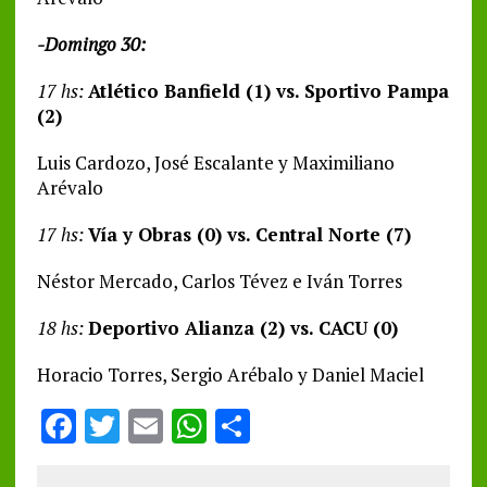
-Domingo 30:
17 hs:
Atlético Banfield (1) vs. Sportivo Pampa
(2)
Luis Cardozo, José Escalante y Maximiliano
Arévalo
17 hs:
Vía y Obras (0) vs. Central Norte (7)
Néstor Mercado, Carlos Tévez e Iván Torres
18 hs:
Deportivo Alianza (2) vs. CACU (0)
Horacio Torres, Sergio Arébalo y Daniel Maciel
F
T
E
W
S
a
w
m
h
h