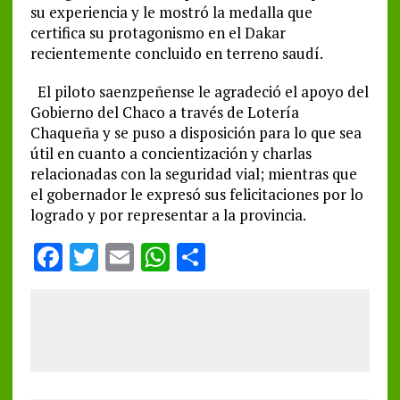
su experiencia y le mostró la medalla que
certifica su protagonismo en el Dakar
recientemente concluido en terreno saudí.
El piloto saenzpeñense le agradeció el apoyo del
Gobierno del Chaco a través de Lotería
Chaqueña y se puso a disposición para lo que sea
útil en cuanto a concientización y charlas
relacionadas con la seguridad vial; mientras que
el gobernador le expresó sus felicitaciones por lo
logrado y por representar a la provincia.
F
T
E
W
S
a
w
m
h
h
ce
it
ai
at
a
b
te
l
s
re
o
r
A