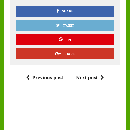
o
p
k
p
SHARE
TWEET
PIN
SHARE
Previous post
Next post