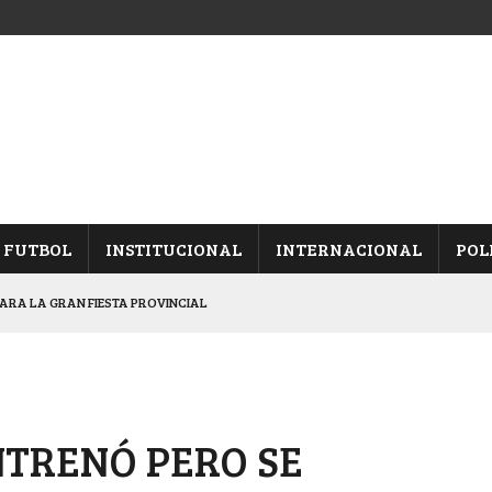
FUTBOL
INSTITUCIONAL
INTERNACIONAL
POL
ARA LA GRAN FIESTA PROVINCIAL
 QUINTA FECHA
, TRAS DERROTAR A UNIÓN
OS PENALES A APRENDICES
TRENÓ PERO SE
CHAQUEÑO AL “CHOLO” OCHEROV