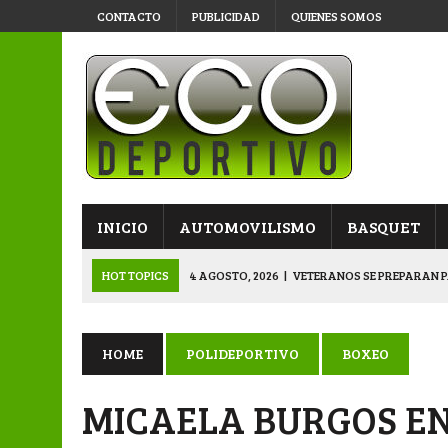
CONTACTO
PUBLICIDAD
QUIENES SOMOS
INICIO
AUTOMOVILISMO
BASQUET
HOT TOPICS
4 AGOSTO, 2026
|
VETERANOS SE PREPARAN P
3 AGOSTO, 2026
|
KARTING: SÁENZ PEÑA LE PUSO COLOR A LA
3 AGOSTO, 2026
|
APERTURA: VÍA Y OBRAS YA ESTÁ EN SEMIS
HOME
POLIDEPORTIVO
BOXEO
3 AGOSTO, 2026
|
APERTURA: SPORTIVO PAMPA ELIMINÓ EN L
MICAELA BURGOS EN
5 AGOSTO, 2026
|
EMOTIVO RECONOCIMIENTO DEL KARTING 