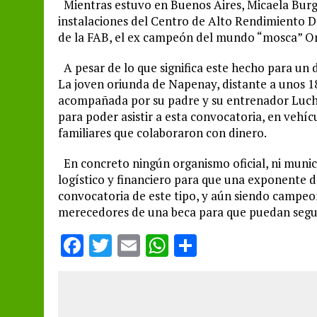
Mientras estuvo en Buenos Aires, Micaela Burg
instalaciones del Centro de Alto Rendimiento De
de la FAB, el ex campeón del mundo “mosca” O
A pesar de lo que significa este hecho para un 
La joven oriunda de Napenay, distante a unos 18
acompañada por su padre y su entrenador Lucho
para poder asistir a esta convocatoria, en vehí
familiares que colaboraron con dinero.
En concreto ningún organismo oficial, ni municip
logístico y financiero para que una exponente d
convocatoria de este tipo, y aún siendo campeon
merecedores de una beca para que puedan segui
F
T
E
W
S
a
w
m
h
h
ce
it
ai
at
a
b
te
l
s
re