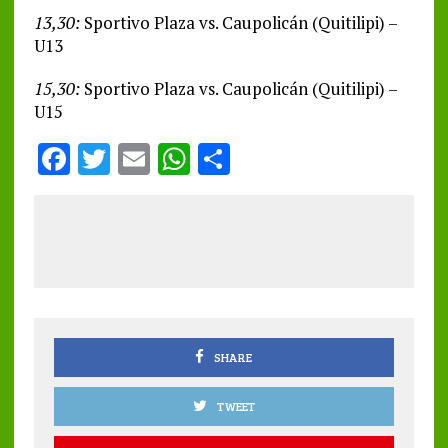
13,30:
Sportivo Plaza vs. Caupolicán (Quitilipi) –
U13
15,30:
Sportivo Plaza vs. Caupolicán (Quitilipi) –
U15
F
T
E
W
S
a
w
m
h
h
ce
it
ai
at
a
b
te
l
s
re
o
r
A
o
p
k
p
SHARE
TWEET