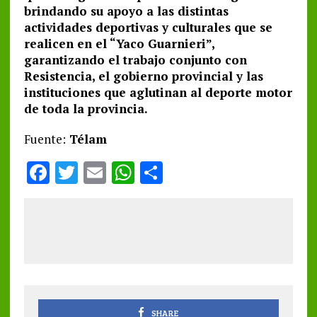
brindando su apoyo a las distintas
actividades deportivas y culturales que se
realicen en el “Yaco Guarnieri”,
garantizando el trabajo conjunto con
Resistencia, el gobierno provincial y las
instituciones que aglutinan al deporte motor
de toda la provincia.
Fuente:
Télam
F
T
E
W
S
a
w
m
h
h
ce
it
ai
at
a
b
te
l
s
re
o
r
A
o
p
k
p
SHARE