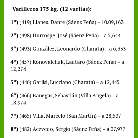
-Varilleros 175 kg. (12 vueltas):
1º)
(419) Llanes, Dante (Sáenz Peña) – 10.09,163
2º)
(498) Iturrospe, José (Sáenz Peña) – a 5,644
3º)
(493) González, Leonardo (Charata) – a 6,333
4º)
(457) Konovalchuk, Lautaro (Sáenz Peña) – a
12,274
5º)
(446) Garlisi, Lucciano (Charata) – a 12,445
6º)
(466) Banegas, Sebastián (Villa Ángela) – a
18,974
7º)
(465) Villa, Marcelo (San Martín) – a 28,537
8º)
(482) Acevedo, Sergio (Sáenz Peña) – a 37,977