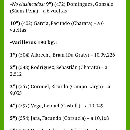
-No clasificados:
9º)
(472) Domínguez, Gonzalo
(Sáenz Peña) – a 6 vueltas
10º)
(402) García, Facundo (Charata) – a 6
vueltas
-Varilleros 190 kg.:
1º)
(504) Albrecht, Brian (Du Graty) – 10.09,226
2º)
(548) Rodríguez, Sebastián (Charata) – a
2,512
3º)
(557) Coronel, Ricardo (Campo Largo) – a
9,035
4º)
(597) Vega, Leonel (Castelli) – a 10,049
5º)
(554) Jara, Facundo (Corzuela) – a 10,168