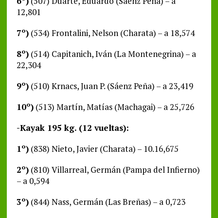
6º)
(507) Duarte, Eduardo (Sáenz Peña) – a
12,801
7º)
(534) Frontalini, Nelson (Charata) – a 18,574
8º)
(514) Capitanich, Iván (La Montenegrina) – a
22,304
9º)
(510) Krnacs, Juan P. (Sáenz Peña) – a 23,419
10º)
(513) Martín, Matías (Machagai) – a 25,726
-Kayak 195 kg. (12 vueltas):
1º)
(838) Nieto, Javier (Charata) – 10.16,675
2º)
(810) Villarreal, Germán (Pampa del Infierno)
– a 0,594
3º)
(844) Nass, Germán (Las Breñas) – a 0,723