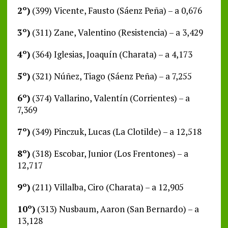
2º)
(399) Vicente, Fausto (Sáenz Peña) – a 0,676
3º)
(311) Zane, Valentino (Resistencia) – a 3,429
4º)
(364) Iglesias, Joaquín (Charata) – a 4,173
5º)
(321) Núñez, Tiago (Sáenz Peña) – a 7,255
6º)
(374) Vallarino, Valentín (Corrientes) – a
7,369
7º)
(349) Pinczuk, Lucas (La Clotilde) – a 12,518
8º)
(318) Escobar, Junior (Los Frentones) – a
12,717
9º)
(211) Villalba, Ciro (Charata) – a 12,905
10º)
(313) Nusbaum, Aaron (San Bernardo) – a
13,128