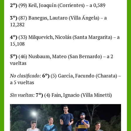
2º)
(99) Keil, Joaquín (Corrientes) – a 0,589
3º)
(87) Banegas, Lautaro (Villa Ángela) – a
12,282
4º)
(33) Milquevich, Nicolás (Santa Margarita) – a
15,108
5º)
(46) Nusbaum, Mateo (San Bernardo) – a 2
vueltas
No clasificado:
6º)
(5) García, Facundo (Charata) –
a 5 vueltas
Sin vueltas:
7º)
(4) Fain, Ignacio (Villa Minetti)