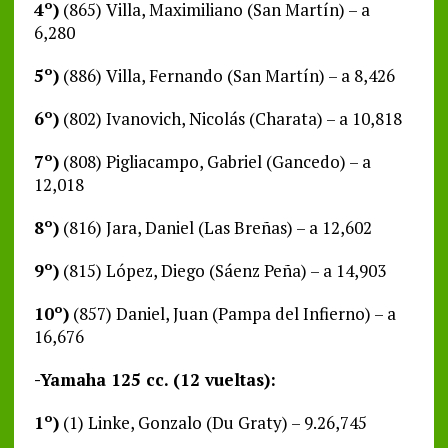
4º)
(865) Villa, Maximiliano (San Martín) – a
6,280
5º)
(886) Villa, Fernando (San Martín) – a 8,426
6º)
(802) Ivanovich, Nicolás (Charata) – a 10,818
7º)
(808) Pigliacampo, Gabriel (Gancedo) – a
12,018
8º)
(816) Jara, Daniel (Las Breñas) – a 12,602
9º)
(815) López, Diego (Sáenz Peña) – a 14,903
10º)
(857) Daniel, Juan (Pampa del Infierno) – a
16,676
-Yamaha 125 cc. (12 vueltas):
1º)
(1) Linke, Gonzalo (Du Graty) – 9.26,745