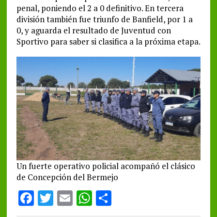
penal, poniendo el 2 a 0 definitivo. En tercera
división también fue triunfo de Banfield, por 1 a
0, y aguarda el resultado de Juventud con
Sportivo para saber si clasifica a la próxima etapa.
Un fuerte operativo policial acompañó el clásico
de Concepción del Bermejo
F
T
E
W
S
a
w
m
h
h