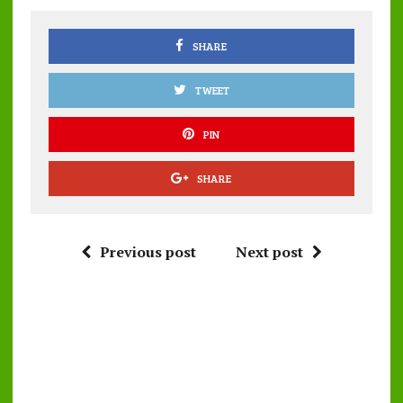
o
p
k
p
SHARE
TWEET
PIN
SHARE
Previous post
Next post