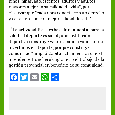
niños, niñas, adolescentes, adultos y adultos
mayores mejoren su calidad de vida”, para
observar que “cada obra conecta con un derecho
y cada derecho con mejor calidad de vida”.
“La actividad física es base fundamental para la
salud, el deporte es salud; una institución
deportiva construye valores para la vida, por eso
invertimos en deporte, porque construye
comunidad” amplió Capitanich; mientras que el
intendente Honcheruk agradeció el trabajo de la
gestión provincial en beneficio de su comunidad.
F
T
E
W
S
a
w
m
h
h
ce
it
ai
at
a
b
te
l
s
re
o
r
A