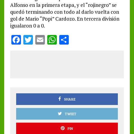
Alfonso en la primera etapa, y el “rojinegro” se
quedó terminando con todo al darlo vuelta con
gol de Mario “Popi” Cardozo. En tercera división
igualaron 0 a 0.
F
T
E
W
S
a
w
m
h
h
ce
it
ai
at
a
b
te
l
s
re
o
r
A
o
p
k
p
SHARE
TWEET
PIN