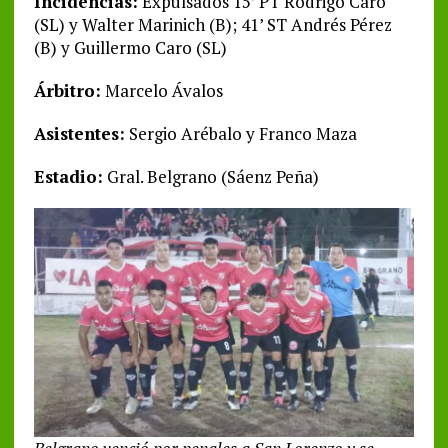
Incidencias:
Expulsados 15’ PT Rodrigo Caro
(SL) y Walter Marinich (B); 41’ ST Andrés Pérez
(B) y Guillermo Caro (SL)
Árbitro:
Marcelo Ávalos
Asistentes:
Sergio Arébalo y Franco Maza
Estadio:
Gral. Belgrano (Sáenz Peña)