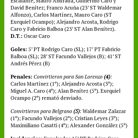
Escalante, Mauro Andrada, Guillermo Caro y
David Benítez; Franco Acuña (23’ ST Waldemar
Alfonzo), Carlos Martínez, Mauro Caro (ST
Exequiel Ocampo); Alejandro Acosta, Rodrigo
Caro y Fabricio Balboa (23’ ST Alan Benítez).
D.T.:
Oscar Caro
Goles:
5’ PT Rodrigo Caro (SL); 17’ PT Fabricio
Balboa (SL); 28’ ST Facundo Vallejos (B); 41’ ST
Andrés Pérez (B)
Penales:
Convirtieron para San Lorenzo
(4)
:
Carlos Martínez (1º); Alejandro Acosta (3º);
Miguel A. Caro (4º); Alan Benítez (5º). Exequiel
Ocampo (2º) remató desviado.
Convirtieron para Belgrano
(5)
:
Waldemar Zalazar
(1º); Facundo Vallejos (2º); Cristian Leyes (3º);
Maximiliano Casatti (4º); Alexander González (5º)