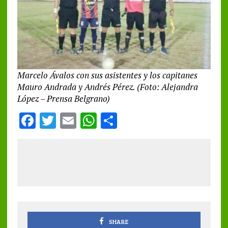
Marcelo Ávalos con sus asistentes y los capitanes
Mauro Andrada y Andrés Pérez. (Foto: Alejandra
López – Prensa Belgrano)
F
T
E
W
S
a
w
m
h
h
ce
it
ai
at
a
b
te
l
s
re
o
r
A
o
p
k
p
SHARE