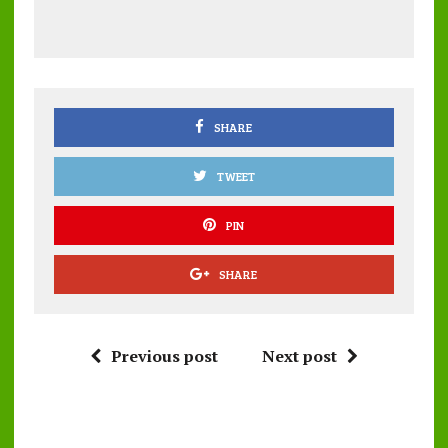
b
te
l
s
re
o
r
A
o
p
k
p
SHARE
TWEET
PIN
SHARE
Previous post
Next post