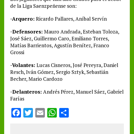
de la Liga Saenzpeñense son:
-Arquero:
Ricardo Pallares, Aníbal Servín
-Defensores:
Mauro Andrada, Esteban Toloza,
José Sáez, Guillermo Caro, Emiliano Torres,
Matías Barrientos, Agustín Benítez, Franco
Grossi
-Volantes:
Lucas Cisneros, José Pereyra, Daniel
Resch, Iván Gómez, Sergio Sztyk, Sebastián
Becher, Mario Cardozo
-Delanteros:
Andrés Pérez, Manuel Sáez, Gabriel
Farías
F
T
E
W
S
a
w
m
h
h
ce
it
ai
at
a