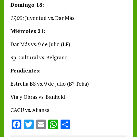
Domingo 18:
17,00:
Juventud vs. Dar Más
Miércoles 21:
Dar Más vs. 9 de Julio (LF)
Sp. Cultural vs. Belgrano
Pendientes:
Estrella BS vs. 9 de Julio (Bº Toba)
Vía y Obras vs. Banfield
CACU vs. Alianza
F
T
E
W
S
a
w
m
h
h