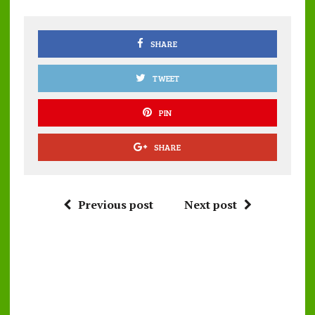
o
p
k
p
SHARE
TWEET
PIN
SHARE
Previous post
Next post