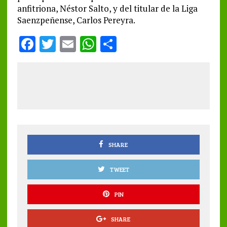
anfitriona, Néstor Salto, y del titular de la Liga
Saenzpeñense, Carlos Pereyra.
F
T
E
W
S
a
w
m
h
h
ce
it
ai
at
a
b
te
l
s
re
o
r
A
o
p
k
p
SHARE
TWEET
PIN
SHARE