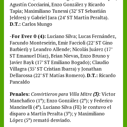
Agustín Cocciarini, Enzo González y Ricardo
Tapia; Maximiliano Tunessi (32’ ST Sebastián
Jeldres) y Gabriel Jara (24’ ST Martín Peralta).
D.T.:
Carlos Mungo
-For Ever 0 (4):
Luciano Silva; Lucas Fernández,
Facundo Monteseirin, Emir Faccioli (22’ ST Gino
Barbieri) y Leandro Allende; Nicolás Juárez (17’
ST Emanuel Díaz), Brian Nievas, Enzo Bruno y
Javier Bayk (17’ ST Emiliano Bogado); Claudio
Villagra (35’ ST Cristian Ibarra) y Jonathan
Dellarossa (22’ ST Matías Romero).
D.T.:
Ricardo
Pancaldo
Penales:
Convirtieron para Villa Mitre
(3)
:
Víctor
Manchafico (1º); Enzo González (2º); y Federico
Mancinelli (4º). Luciano Silva (FE) le contuvo el
disparo a Martín Peralta (3º); y Maximiliano
López (5º) remató desviado.