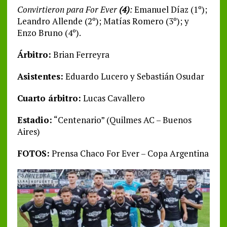
Convirtieron para For Ever
(4)
:
Emanuel Díaz (1º);
Leandro Allende (2º); Matías Romero (3º); y
Enzo Bruno (4º).
Árbitro:
Brian Ferreyra
Asistentes:
Eduardo Lucero y Sebastián Osudar
Cuarto árbitro:
Lucas Cavallero
Estadio:
“Centenario” (Quilmes AC – Buenos
Aires)
FOTOS:
Prensa Chaco For Ever – Copa Argentina