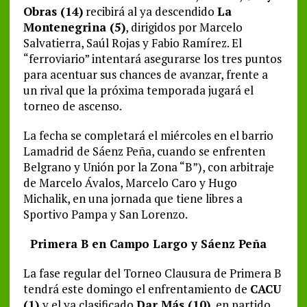
Obras (14)
recibirá al ya descendido
La
Montenegrina (5)
, dirigidos por Marcelo
Salvatierra, Saúl Rojas y Fabio Ramírez. El
“ferroviario” intentará asegurarse los tres puntos
para acentuar sus chances de avanzar, frente a
un rival que la próxima temporada jugará el
torneo de ascenso.
La fecha se completará el miércoles en el barrio
Lamadrid de Sáenz Peña, cuando se enfrenten
Belgrano y Unión por la Zona “B”), con arbitraje
de Marcelo Ávalos, Marcelo Caro y Hugo
Michalik, en una jornada que tiene libres a
Sportivo Pampa y San Lorenzo.
Primera B en Campo Largo y Sáenz Peña
La fase regular del Torneo Clausura de Primera B
tendrá este domingo el enfrentamiento de
CACU
(1)
y el ya clasificado
Dar Más (10)
, en partido