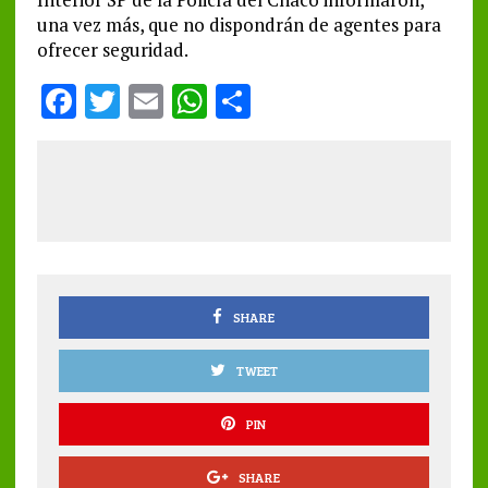
una vez más, que no dispondrán de agentes para
ofrecer seguridad.
F
T
E
W
S
a
w
m
h
h
ce
it
ai
at
a
b
te
l
s
re
o
r
A
o
p
k
p
SHARE
TWEET
PIN
SHARE