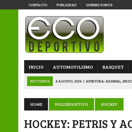
CONTACTO
PUBLICIDAD
QUIENES SOMOS
INICIO
AUTOMOVILISMO
BASQUET
HOT TOPICS
6 AGOSTO, 2026
|
APERTURA: ARSENAL, EN D
6 AGOSTO, 2026
|
SUB 20: TRIUNFO Y CLASIFICACIÓN DE LOS “
6 AGOSTO, 2026
|
PRIMERA B: SPORTIVO SE METIÓ EN SEMIFI
HOME
POLIDEPORTIVO
HOCKEY
6 AGOSTO, 2026
|
APERTURA: BELGRANO DERROTÓ A NAPENAY 
HOCKEY: PETRIS Y A
7 AGOSTO, 2026
|
APERTURA “B”: CACU Y CANALLAS AVANZ