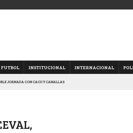
FUTBOL
INSTITUCIONAL
INTERNACIONAL
POL
OBLE JORNADA CON CACU Y CANALLAS
ALBICELESTES”
NALES TRAS GANARLE A “LA MONTE”
Y ES SEMIFINALISTA
CEVAL,
ARON FRENTE A ARSENAL