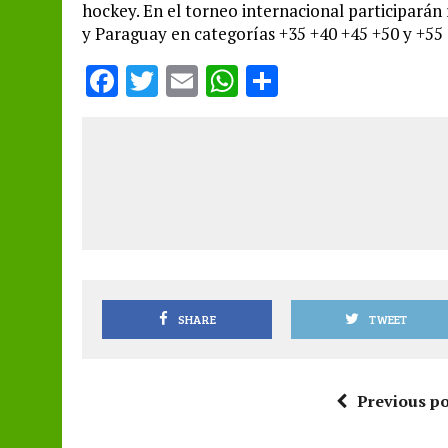
hockey. En el torneo internacional participarán
y Paraguay en categorías +35 +40 +45 +50 y +55
F
T
E
W
S
a
w
m
h
h
ce
it
ai
at
a
b
te
l
s
re
o
r
A
o
p
k
p
SHARE
TWEET
Previous po