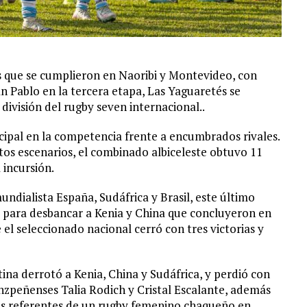
 que se cumplieron en Naoribi y Montevideo, con
n Pablo en la tercera etapa, Las Yaguaretés se
ivisión del rugby seven internacional..
cipal en la competencia frente a encumbrados rivales.
ntos escenarios, el combinado albiceleste obtuvo 11
 incursión.
undialista España, Sudáfrica y Brasil, este último
 para desbancar a Kenia y China que concluyeron en
el seleccionado nacional cerró con tres victorias y
ina derrotó a Kenia, China y Sudáfrica, y perdió con
aenzpeñenses Talia Rodich y Cristal Escalante, además
as referentes de un rugby femenino chaqueño en