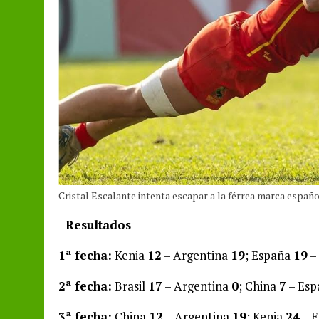
Cristal Escalante intenta escapar a la férrea marca españ
Resultados
1ª fecha:
Kenia
12
– Argentina
19
; España
19
–
2ª fecha:
Brasil
17
– Argentina
0
; China
7
– Es
3ª fecha:
China
12
– Argentina
19
; Kenia
24
– 