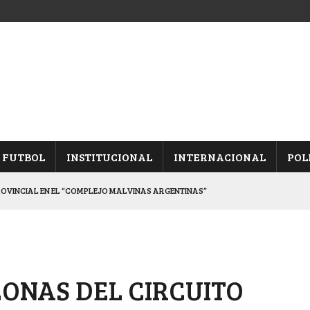
FUTBOL
INSTITUCIONAL
INTERNACIONAL
POL
ROVINCIAL EN EL “COMPLEJO MALVINAS ARGENTINAS”
ARON FRENTE A ARSENAL
 CON CACU Y CANALLAS
ALBICELESTES”
ONAS DEL CIRCUITO
DUELO SEMIFINAL EN PAMPA