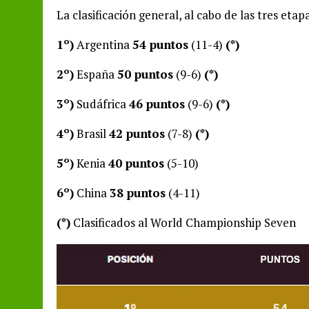
La clasificación general, al cabo de las tres eta
1º)
Argentina
54 puntos
(11-4)
(*)
2º)
España
50 puntos
(9-6)
(*)
3º)
Sudáfrica
46 puntos
(9-6)
(*)
4º)
Brasil
42 puntos
(7-8)
(*)
5º)
Kenia
40 puntos
(5-10)
6º)
China
38 puntos
(4-11)
(*)
Clasificados al World Championship Seven