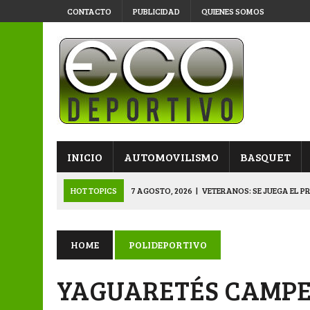
CONTACTO
PUBLICIDAD
QUIENES SOMOS
INICIO
AUTOMOVILISMO
BASQUET
HOT TOPICS
7 AGOSTO, 2026
|
VETERANOS: SE JUEGA EL P
7 AGOSTO, 2026
|
APERTURA “B”: CACU Y CANALLAS AVANZ
6 AGOSTO, 2026
|
APERTURA: ARSENAL, EN DOBLE JORNADA
HOME
POLIDEPORTIVO
6 AGOSTO, 2026
|
SUB 20: TRIUNFO Y CLASIFICACIÓN DE LOS “
YAGUARETÉS CAMPE
8 AGOSTO, 2026
|
PRIMERA B: EL “GALLITO” Y EL “DECANO”, 