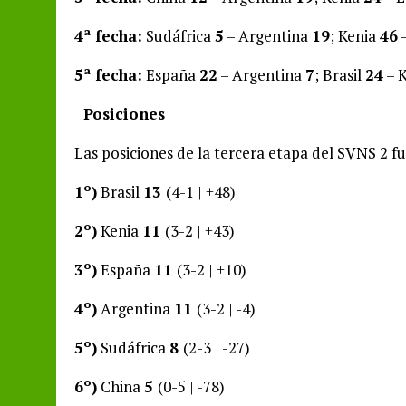
4ª fecha:
Sudáfrica
5
– Argentina
19
; Kenia
46
5ª fecha:
España
22
– Argentina
7
; Brasil
24
– 
Posiciones
Las posiciones de la tercera etapa del SVNS 2 f
1º)
Brasil
13
(4-1 | +48)
2º)
Kenia
11
(3-2 | +43)
3º)
España
11
(3-2 | +10)
4º)
Argentina
11
(3-2 | -4)
5º)
Sudáfrica
8
(2-3 | -27)
6º)
China
5
(0-5 | -78)