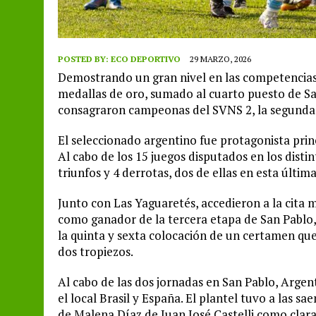
POSTED BY:
ECO DEPORTIVO
29 MARZO, 2026
Demostrando un gran nivel en las competencias
medallas de oro, sumado al cuarto puesto de Sa
consagraron campeonas del SVNS 2, la segunda d
El seleccionado argentino fue protagonista prin
Al cabo de los 15 juegos disputados en los disti
triunfos y 4 derrotas, dos de ellas en esta última
Junto con Las Yaguaretés, accedieron a la cita m
como ganador de la tercera etapa de San Pablo,
la quinta y sexta colocación de un certamen que 
dos tropiezos.
Al cabo de las dos jornadas en San Pablo, Argent
el local Brasil y España. El plantel tuvo a las s
de Malena Díaz de Juan José Castelli como clar