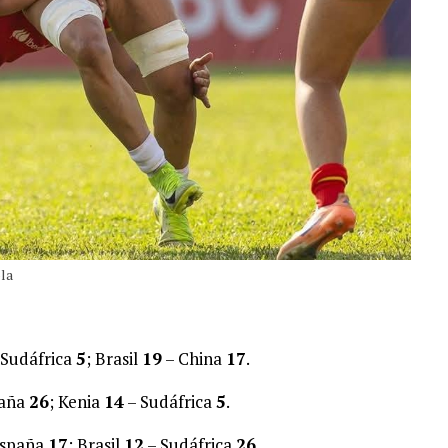
ola
 Sudáfrica
5
; Brasil
19
– China
17
.
paña
26
; Kenia
14
– Sudáfrica
5
.
España
17
; Brasil
12
– Sudáfrica
26
.