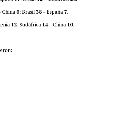
– China
0
; Brasil
38
– España
7
.
Kenia
12
; Sudáfrica
14
– China
10
.
ueron: