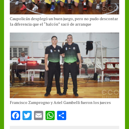
Caupolicán desplegó un buen juego, pero no pudo descontar
la diferencia que el “halcón” sacó de arranque
Francisco Zamprogno y Ariel Gambelli fueron los jueces
F
T
E
W
S
a
w
m
h
h