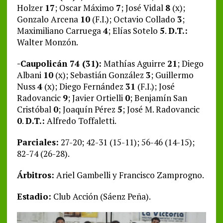
Holzer
17
; Oscar Máximo
7
; José Vidal
8
(x);
Gonzalo Arcena
10
(F.I.); Octavio Collado
3
;
Maximiliano Carruega
4
; Elías Sotelo
5
.
D.T.:
Walter Monzón.
-Caupolicán 74 (31):
Mathías Aguirre
21
; Diego
Albani
10
(x); Sebastián González
3
; Guillermo
Nuss
4
(x); Diego Fernández
31
(F.I.); José
Radovancic
9
; Javier Ortielli
0
; Benjamín San
Cristóbal
0
; Joaquín Pérez
5
; José M. Radovancic
0
.
D.T.:
Alfredo Toffaletti.
Parciales:
27-20; 42-31 (15-11); 56-46 (14-15);
82-74 (26-28).
Árbitros:
Ariel Gambelli y Francisco Zamprogno.
Estadio:
Club Acción (Sáenz Peña).