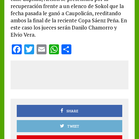
recuperación frente a un elenco de Sokol que la
fecha pasada le ganó a Caupolicán, reeditando
ambos la final de la reciente Copa Sáenz Peña. En
este caso los jueces serán Danilo Chamorro y
Elvio Vera.
F
T
E
W
S
a
w
m
h
h
ce
it
ai
at
a
b
te
l
s
re
o
r
A
o
p
k
p
SHARE
TWEET