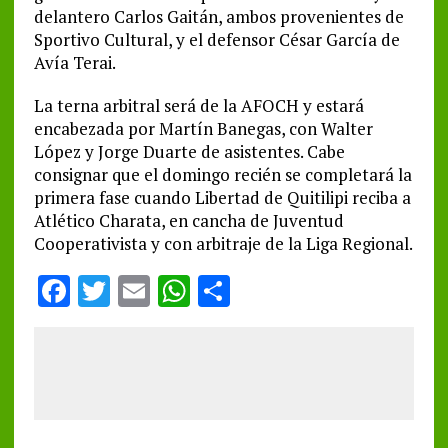
delantero Carlos Gaitán, ambos provenientes de
Sportivo Cultural, y el defensor César García de
Avía Terai.
La terna arbitral será de la AFOCH y estará
encabezada por Martín Banegas, con Walter
López y Jorge Duarte de asistentes. Cabe
consignar que el domingo recién se completará la
primera fase cuando Libertad de Quitilipi reciba a
Atlético Charata, en cancha de Juventud
Cooperativista y con arbitraje de la Liga Regional.
F
T
E
W
S
a
w
m
h
h
ce
it
ai
at
a
b
te
l
s
re
o
r
A