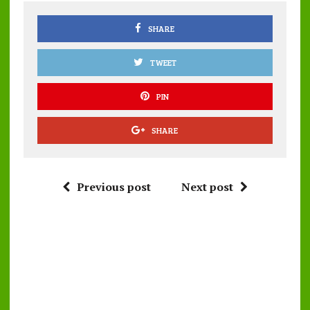
o
p
k
p
SHARE
TWEET
PIN
SHARE
Previous post
Next post