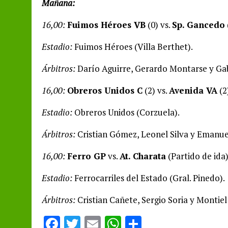
Mañana:
16,00:
Fuimos Héroes VB
(0) vs.
Sp. Gancedo
Estadio:
Fuimos Héroes (Villa Berthet).
Árbitros:
Darío Aguirre, Gerardo Montarse y Gabr
16,00:
Obreros Unidos C
(2) vs.
Avenida VA
(2
Estadio:
Obreros Unidos (Corzuela).
Árbitros:
Cristian Gómez, Leonel Silva y Emanue
16,00:
Ferro GP
vs.
At. Charata
(Partido de ida
Estadio:
Ferrocarriles del Estado (Gral. Pinedo).
Árbitros:
Cristian Cañete, Sergio Soria y Montie
F
T
E
W
S