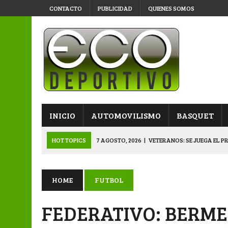
CONTACTO
PUBLICIDAD
QUIENES SOMOS
INICIO
AUTOMOVILISMO
BASQUET
HOT TOPICS
7 AGOSTO, 2026
|
VETERANOS: SE JUEGA EL P
7 AGOSTO, 2026
|
APERTURA “B”: CACU Y CANALLAS AVANZ
6 AGOSTO, 2026
|
APERTURA: ARSENAL, EN DOBLE JORNADA
HOME
FUTBOL
6 AGOSTO, 2026
|
SUB 20: TRIUNFO Y CLASIFICACIÓN DE LOS “
FEDERATIVO: BERMEJ
8 AGOSTO, 2026
|
PRIMERA B: EL “GALLITO” Y EL “DECANO”, 