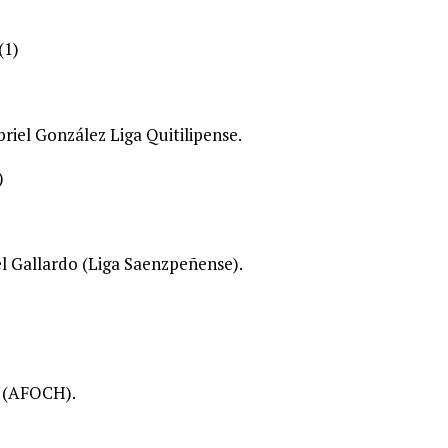
(1)
iel González Liga Quitilipense.
)
l Gallardo (Liga Saenzpeñense).
)
l (AFOCH).