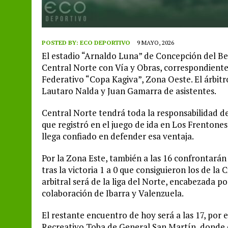
POSTED BY:
ECO DEPORTIVO
9 MAYO, 2026
El estadio “Arnaldo Luna” de Concepción del Be
Central Norte con Vía y Obras, correspondiente
Federativo “Copa Kagiva”, Zona Oeste. El árbit
Lautaro Nalda y Juan Gamarra de asistentes.
Central Norte tendrá toda la responsabilidad de
que registró en el juego de ida en Los Frentones
llega confiado en defender esa ventaja.
Por la Zona Este, también a las 16 confrontarán 
tras la victoria 1 a 0 que consiguieron los de la
arbitral será de la liga del Norte, encabezada 
colaboración de Ibarra y Valenzuela.
El restante encuentro de hoy será a las 17, por
Recreativo Toba de General San Martín, donde el