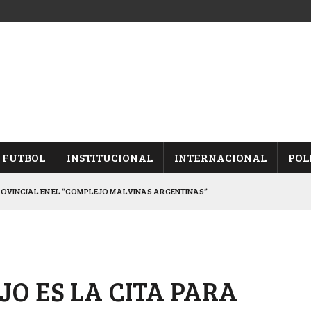
FUTBOL
INSTITUCIONAL
INTERNACIONAL
POL
ROVINCIAL EN EL “COMPLEJO MALVINAS ARGENTINAS”
ARON FRENTE A ARSENAL
 CON CACU Y CANALLAS
ALBICELESTES”
O ES LA CITA PARA
DUELO SEMIFINAL EN PAMPA