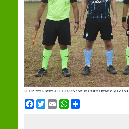
El árbitro Emanuel Gallardo con sus asistentes y los cap
F
T
E
W
S
a
w
m
h
h
ce
it
ai
at
a