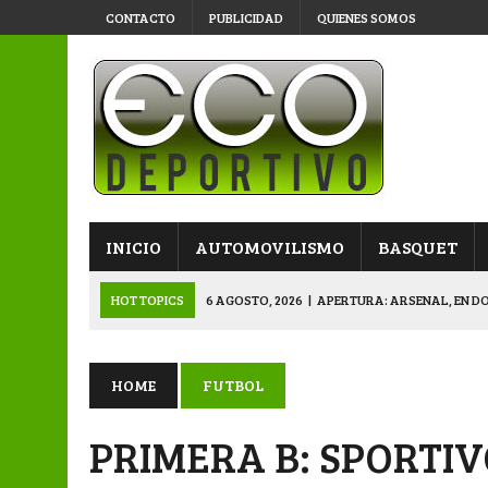
CONTACTO
PUBLICIDAD
QUIENES SOMOS
INICIO
AUTOMOVILISMO
BASQUET
HOT TOPICS
6 AGOSTO, 2026
|
APERTURA: ARSENAL, EN D
6 AGOSTO, 2026
|
SUB 20: TRIUNFO Y CLASIFICACIÓN DE LOS “
6 AGOSTO, 2026
|
PRIMERA B: SPORTIVO SE METIÓ EN SEMIFI
HOME
FUTBOL
6 AGOSTO, 2026
|
APERTURA: BELGRANO DERROTÓ A NAPENAY 
PRIMERA B: SPORTIV
7 AGOSTO, 2026
|
APERTURA “B”: CACU Y CANALLAS AVANZ