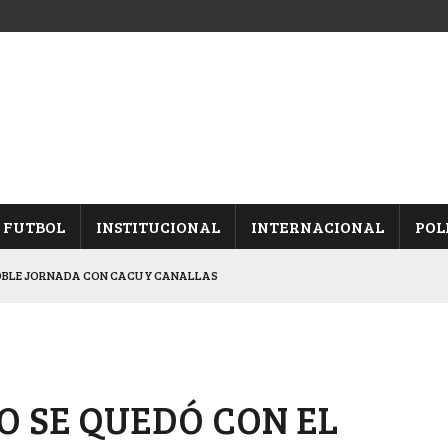
FUTBOL
INSTITUCIONAL
INTERNACIONAL
POL
OBLE JORNADA CON CACU Y CANALLAS
ALBICELESTES”
NALES TRAS GANARLE A “LA MONTE”
Y ES SEMIFINALISTA
O SE QUEDÓ CON EL
ARON FRENTE A ARSENAL