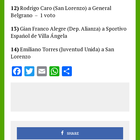
12)
Rodrigo Caro (San Lorenzo) a General
Belgrano – 1 voto
13)
Gian Franco Alegre (Dep. Alianza) a Sportivo
Español de Villa Ángela
14)
Emiliano Torres (Juventud Unida) a San
Lorenzo
F
T
E
W
S
a
w
m
h
h
ce
it
ai
at
a
b
te
l
s
re
o
r
A
o
p
k
p
SHARE