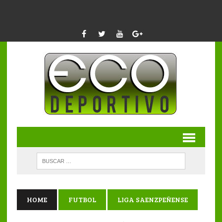
HOME
FUTBOL
LIGA SAENZPEÑENSE