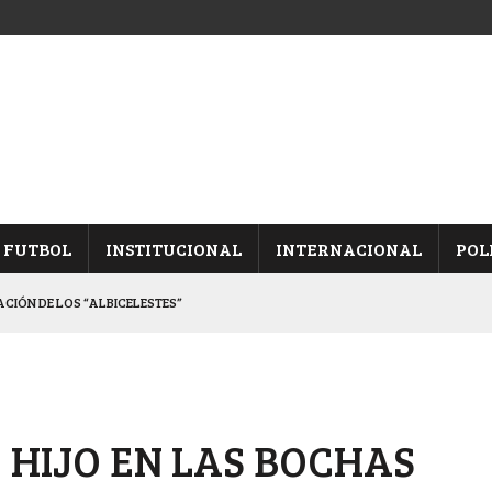
FUTBOL
INSTITUCIONAL
INTERNACIONAL
POL
CACIÓN DE LOS “ALBICELESTES”
NALES TRAS GANARLE A “LA MONTE”
Y ES SEMIFINALISTA
INA, POR EL PASE A “SEMIS”
 HIJO EN LAS BOCHAS
 CON CACU Y CANALLAS