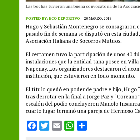
Las bochas tuvieron una buena convocatoria de la Asociació
POSTED BY:
ECO DEPORTIVO
20 MARZO, 2018
Hugo y Sebastián Montenegro se consagraron c
pasado fin de semana se disputó en esta ciudad, 
Asociación Italiana de Socorros Mutuos.
El certamen tuvo la participación de unos 40 dú
instalaciones que la entidad tana posee en Villa
Napenay. Los organizadores destacaron el acom
institución, que estuvieron en todo momento.
El título quedó en poder de padre e hijo, Hugo
tras derrotar en la final a Jorge Paz y “Coreano”
escalón del podio concluyeron Manolo Insaurrald
cuarto lugar terminó una pareja de Hermoso C
F
T
E
W
S
a
w
m
h
h