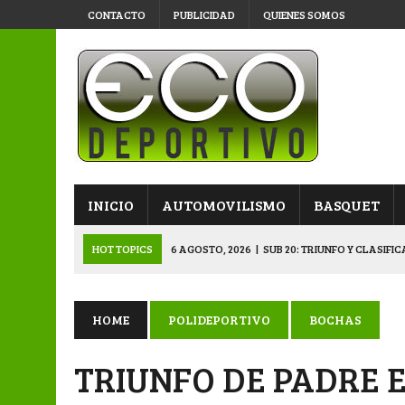
CONTACTO
PUBLICIDAD
QUIENES SOMOS
INICIO
AUTOMOVILISMO
BASQUET
HOT TOPICS
6 AGOSTO, 2026
|
SUB 20: TRIUNFO Y CLASIFI
6 AGOSTO, 2026
|
PRIMERA B: SPORTIVO SE METIÓ EN SEMIFI
6 AGOSTO, 2026
|
APERTURA: BELGRANO DERROTÓ A NAPENAY 
HOME
POLIDEPORTIVO
BOCHAS
5 AGOSTO, 2026
|
NAPENAY-BELGRANO Y SPORTIVO-MONTENEGR
TRIUNFO DE PADRE E
6 AGOSTO, 2026
|
APERTURA: ARSENAL, EN DOBLE JORNADA