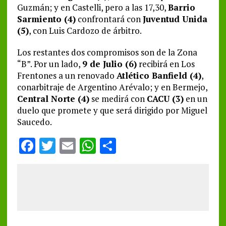
Guzmán; y en Castelli, pero a las 17,30,
Barrio
Sarmiento (4)
confrontará con
Juventud Unida
(5)
, con Luis Cardozo de árbitro.
Los restantes dos compromisos son de la Zona
“B”. Por un lado,
9 de Julio (6)
recibirá en Los
Frentones a un renovado
Atlético Banfield (4)
,
conarbitraje de Argentino Arévalo; y en Bermejo,
Central Norte (4)
se medirá con
CACU (3)
en un
duelo que promete y que será dirigido por Miguel
Saucedo.
F
T
E
W
S
a
w
m
h
h
ce
it
ai
at
a
b
te
l
s
re
o
r
A