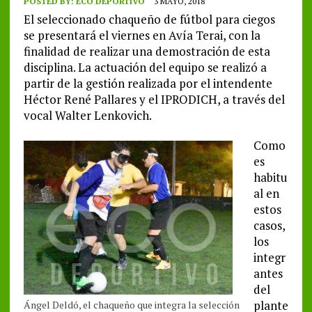
POSTED BY:
ECO DEPORTIVO
3 MAYO, 2018
El seleccionado chaqueño de fútbol para ciegos
se presentará el viernes en Avía Terai, con la
finalidad de realizar una demostración de esta
disciplina. La actuación del equipo se realizó a
partir de la gestión realizada por el intendente
Héctor René Pallares y el IPRODICH, a través del
vocal Walter Lenkovich.
Como
es
habitu
al en
estos
casos,
los
integr
antes
del
plante
Ángel Deldó, el chaqueño que integra la selección