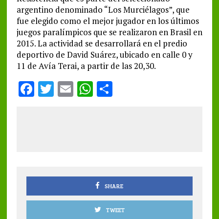
argentino denominado “Los Murciélagos”, que
fue elegido como el mejor jugador en los últimos
juegos paralímpicos que se realizaron en Brasil en
2015. La actividad se desarrollará en el predio
deportivo de David Suárez, ubicado en calle 0 y
11 de Avía Terai, a partir de las 20,30.
F
T
E
W
S
a
w
m
h
h
ce
it
ai
at
a
b
te
l
s
re
o
r
A
o
p
k
p
SHARE
TWEET