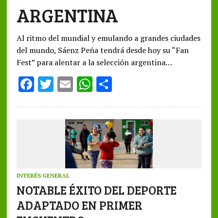
ARGENTINA
Al ritmo del mundial y emulando a grandes ciudades
del mundo, Sáenz Peña tendrá desde hoy su “Fan
Fest” para alentar a la selección argentina…
F
T
E
W
S
ac
w
m
h
h
e
it
ai
at
ar
b
te
l
s
e
o
r
A
o
p
k
p
INTERÉS GENERAL
NOTABLE ÉXITO DEL DEPORTE
ADAPTADO EN PRIMER