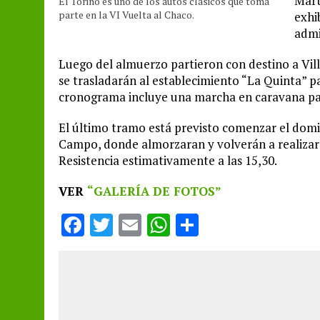
Mart
El Torino es uno de los autos clásicos que toma
parte en la VI Vuelta al Chaco.
exhi
admi
Luego del almuerzo partieron con destino a Vil
se trasladarán al establecimiento “La Quinta” pa
cronograma incluye una marcha en caravana pa
El último tramo está previsto comenzar el domi
Campo, donde almorzaran y volverán a realizar 
Resistencia estimativamente a las 15,30.
VER
“GALERÍA DE FOTOS”
F
T
E
W
S
a
w
m
h
h
ce
it
ai
at
a
b
te
l
s
re
o
r
A