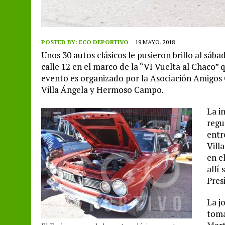
POSTED BY:
ECO DEPORTIVO
19 MAYO, 2018
Unos 30 autos clásicos le pusieron brillo al sáb
calle 12 en el marco de la “VI Vuelta al Chaco”
evento es organizado por la Asociación Amigos 
Villa Ángela y Hermoso Campo.
La i
regu
entr
Vill
en e
allí
Pres
La j
toma