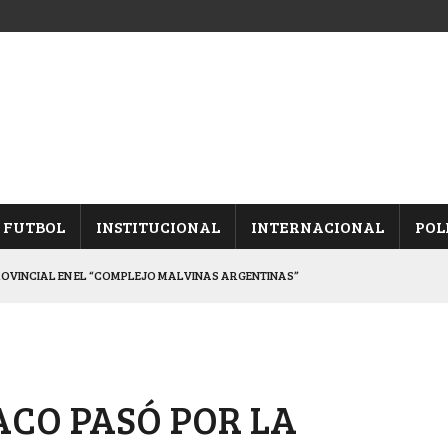
FUTBOL
INSTITUCIONAL
INTERNACIONAL
POL
ROVINCIAL EN EL “COMPLEJO MALVINAS ARGENTINAS”
ARON FRENTE A ARSENAL
 CON CACU Y CANALLAS
ALBICELESTES”
ACO PASÓ POR LA
DUELO SEMIFINAL EN PAMPA