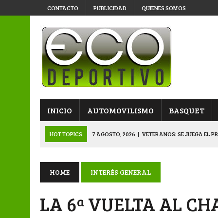
CONTACTO
PUBLICIDAD
QUIENES SOMOS
INICIO
AUTOMOVILISMO
BASQUET
HOT TOPICS
7 AGOSTO, 2026
|
VETERANOS: SE JUEGA EL P
7 AGOSTO, 2026
|
APERTURA “B”: CACU Y CANALLAS AVANZ
6 AGOSTO, 2026
|
APERTURA: ARSENAL, EN DOBLE JORNADA
HOME
INTERÉS GENERAL
6 AGOSTO, 2026
|
SUB 20: TRIUNFO Y CLASIFICACIÓN DE LOS “
LA 6ª VUELTA AL CH
8 AGOSTO, 2026
|
PRIMERA B: EL “GALLITO” Y EL “DECANO”, 