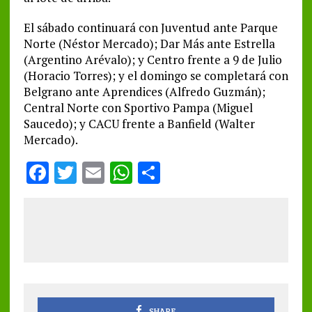
El sábado continuará con Juventud ante Parque
Norte (Néstor Mercado); Dar Más ante Estrella
(Argentino Arévalo); y Centro frente a 9 de Julio
(Horacio Torres); y el domingo se completará con
Belgrano ante Aprendices (Alfredo Guzmán);
Central Norte con Sportivo Pampa (Miguel
Saucedo); y CACU frente a Banfield (Walter
Mercado).
F
T
E
W
S
a
w
m
h
h
ce
it
ai
at
a
b
te
l
s
re
o
r
A
o
p
k
p
SHARE