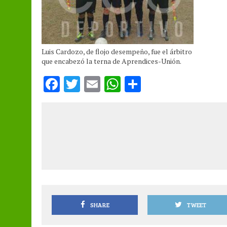
Luis Cardozo, de flojo desempeño, fue el árbitro
que encabezó la terna de Aprendices-Unión.
F
T
E
W
S
a
w
m
h
h
ce
it
ai
at
a
b
te
l
s
re
o
r
A
o
p
k
p
SHARE
TWEET