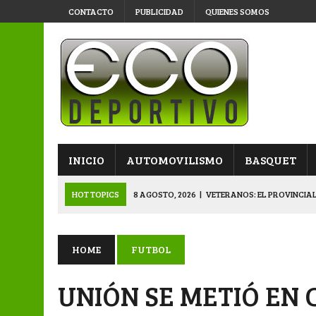
CONTACTO
PUBLICIDAD
QUIENES SOMOS
INICIO
AUTOMOVILISMO
BASQUET
HOT TOPICS
8 AGOSTO, 2026
|
VETERANOS: EL PROVINCIAL
8 AGOSTO, 2026
|
APERTURA “B”: LA PRIMERA SEMIFINAL QU
8 AGOSTO, 2026
|
PRIMERA B: EL “GALLITO” Y EL “DECANO”, 
HOME
FUTBOL
7 AGOSTO, 2026
|
VETERANOS: SE JUEGA EL PROVINCIAL EN 
UNIÓN SE METIÓ EN 
9 AGOSTO, 2026
|
APERTURA: DOMINGO DE SEMIFINALES PAR