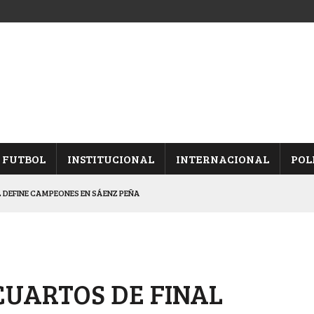
FUTBOL
INSTITUCIONAL
INTERNACIONAL
POL
 DEFINE CAMPEONES EN SÁENZ PEÑA
EDÓ EQUILIBRADA
DUELO SEMIFINAL EN PAMPA
EL “COMPLEJO MALVINAS ARGENTINAS”
CUARTOS DE FINAL
A TODOS LOS GUSTOS