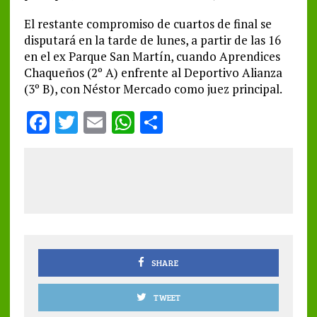
El restante compromiso de cuartos de final se
disputará en la tarde de lunes, a partir de las 16
en el ex Parque San Martín, cuando Aprendices
Chaqueños (2º A) enfrente al Deportivo Alianza
(3º B), con Néstor Mercado como juez principal.
F
T
E
W
S
a
w
m
h
h
ce
it
ai
at
a
b
te
l
s
re
o
r
A
o
p
k
p
SHARE
TWEET