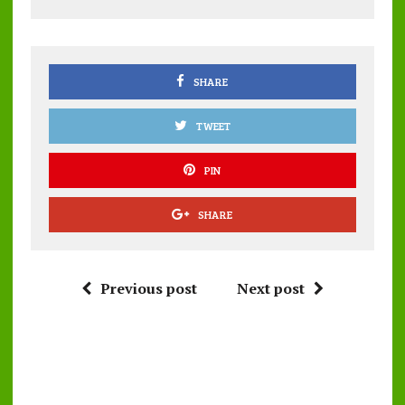
o
r
A
o
p
k
p
SHARE
TWEET
PIN
SHARE
Previous post
Next post