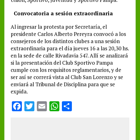
Convocatoria a sesión extraordinaria
Al ingresar la protesta por Secretaría, el
presidente Carlos Alberto Pereyra convocó a los
consejeros de los distintos clubes a una sesión
extraordinaria para el día jueves 16 a las 20,30 hs.
en la sede de calle Rivadavia 547. Allí se analizará
si la presentación del Club Sportivo Pampa
cumple con los requisitos reglamentarios, y de
ser así se correrá vista al Club San Lorenzo y se
enviará al Tribunal de Disciplina para que se
expida.
F
T
E
W
S
a
w
m
h
h
ce
it
ai
at
a
b
te
l
s
re