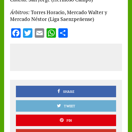
Árbitros:
Torres Horacio, Mercado Walter y
Mercado Néstor (Liga Saenzpeñense)
F
T
E
W
S
a
w
m
h
h
ce
it
ai
at
a
b
te
l
s
re
o
r
A
o
p
k
p
SHARE
TWEET
PIN