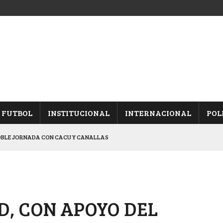
FUTBOL
INSTITUCIONAL
INTERNACIONAL
POL
OBLE JORNADA CON CACU Y CANALLAS
ALBICELESTES”
NALES TRAS GANARLE A “LA MONTE”
Y ES SEMIFINALISTA
D, CON APOYO DEL
ARON FRENTE A ARSENAL