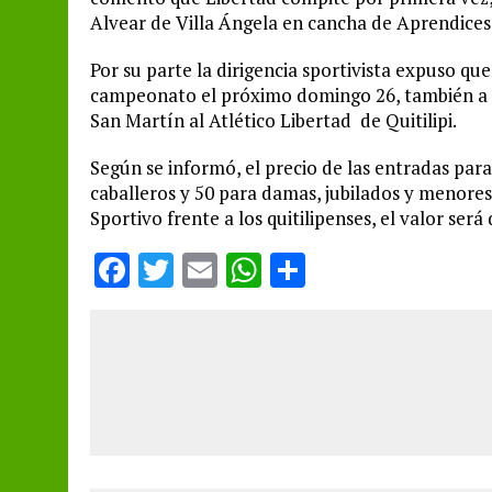
Alvear de Villa Ángela en cancha de Aprendice
Por su parte la dirigencia sportivista expuso qu
campeonato el próximo domingo 26, también a la
San Martín al Atlético Libertad de Quitilipi.
Según se informó, el precio de las entradas para
caballeros y 50 para damas, jubilados y menores
Sportivo frente a los quitilipenses, el valor será
F
T
E
W
S
a
w
m
h
h
ce
it
ai
at
a
b
te
l
s
re
o
r
A
o
p
k
p