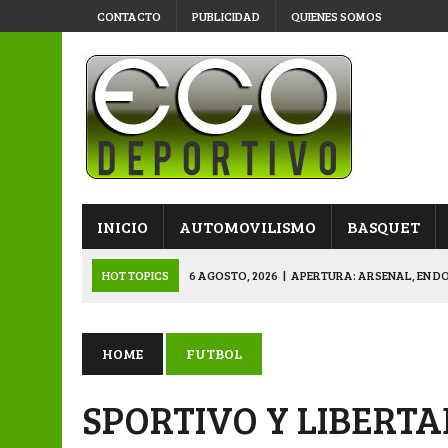
CONTACTO
PUBLICIDAD
QUIENES SOMOS
INICIO
AUTOMOVILISMO
BASQUET
HOT TOPICS
6 AGOSTO, 2026
|
APERTURA: ARSENAL, EN D
6 AGOSTO, 2026
|
SUB 20: TRIUNFO Y CLASIFICACIÓN DE LOS “
6 AGOSTO, 2026
|
PRIMERA B: SPORTIVO SE METIÓ EN SEMIFI
HOME
FUTBOL
6 AGOSTO, 2026
|
APERTURA: BELGRANO DERROTÓ A NAPENAY 
SPORTIVO Y LIBERTA
7 AGOSTO, 2026
|
APERTURA “B”: CACU Y CANALLAS AVANZ